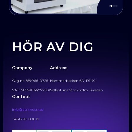
HÖR AV DIG
Company
Address
Org nr: 559066-0725
Hammarbacken 6A, 191 49
VAT: SE559066072501
Sollentuna Stockholm, Sweden
Contact
info@atrimusrx.se
+46 8 551 096 19